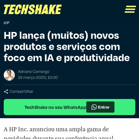
HP
HP lança (muitos) novos
produtos e serviços com
foco em IA e produtividade
Adriano Camargo
19 março 2025, 10:00
Compartilhar
TechShake no seu WhatsApp
Entrar
A HP Inc. anunciou uma ampla gama de
novidades durante sua conferência anual