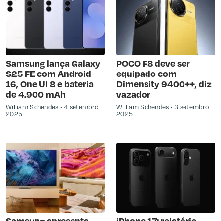
Samsung lança Galaxy
POCO F8 deve ser
S25 FE com Android
equipado com
16, One UI 8 e bateria
Dimensity 9400++, diz
de 4.900 mAh
vazador
William Schendes
4 setembro
William Schendes
3 setembro
2025
2025
Samsung apresenta
iPhone 17: relatório