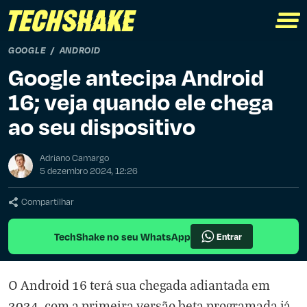
GOOGLE
ANDROID
Google antecipa Android
16; veja quando ele chega
ao seu dispositivo
Adriano Camargo
5 dezembro 2024, 12:26
Compartilhar
TechShake no seu WhatsApp
Entrar
O Android 16 terá sua chegada adiantada em
2024, com a primeira versão beta programada já