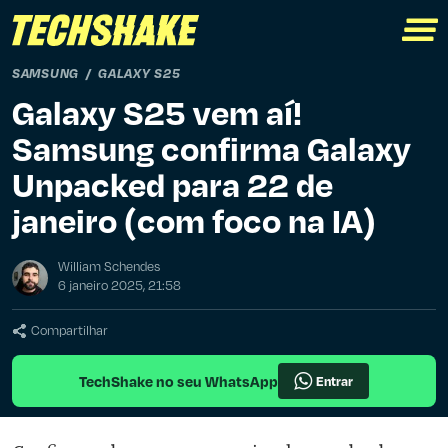
SAMSUNG
GALAXY S25
Galaxy S25 vem aí!
Samsung confirma Galaxy
Unpacked para 22 de
janeiro (com foco na IA)
William Schendes
6 janeiro 2025, 21:58
Compartilhar
TechShake no seu WhatsApp
Entrar