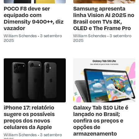
POCO F8 deve ser
Samsung apresenta
equipado com
linha Vision AI 2025 no
Dimensity 9400++, diz
Brasil com TVs 8K,
vazador
OLED e The Frame Pro
William Schendes
3 setembro
William Schendes
3 setembro
2025
2025
iPhone 17: relatório
Galaxy Tab S10 Lite é
sugere os possíveis
lançado no Brasil;
preços dos novos
confira os preços e
celulares da Apple
opções de
armazenamento
William Schendes
3 setembro