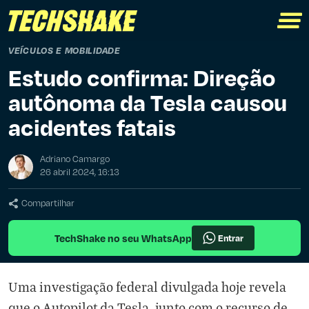
VEÍCULOS E MOBILIDADE
Estudo confirma: Direção
autônoma da Tesla causou
acidentes fatais
Adriano Camargo
26 abril 2024, 16:13
Compartilhar
TechShake no seu WhatsApp
Entrar
Uma investigação federal divulgada hoje revela
que o Autopilot da Tesla, junto com o recurso de