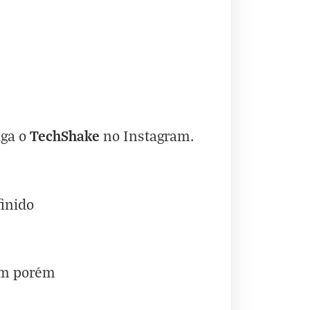
TechShake
iga o
no
Instagram
.
finido
um porém