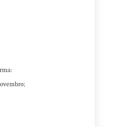
orma:
novembro;