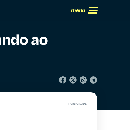
menu
ando ao