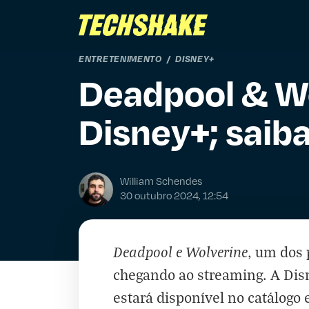
ENTRETENIMENTO
DISNEY+
Deadpool & Wo
Disney+; saib
William Schendes
30 outubro 2024, 12:54
Deadpool e Wolverine
, um dos 
chegando ao streaming. A Dis
estará disponível no catálog