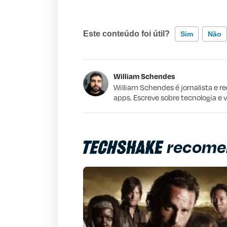
Este conteúdo foi útil?
Sim
Não
Este conteúdo contém informação incorr
William Schendes
Este conteúdo não tem a informação qu
William Schendes é jornalista e r
apps. Escreve sobre tecnologia e 
Outro
recome