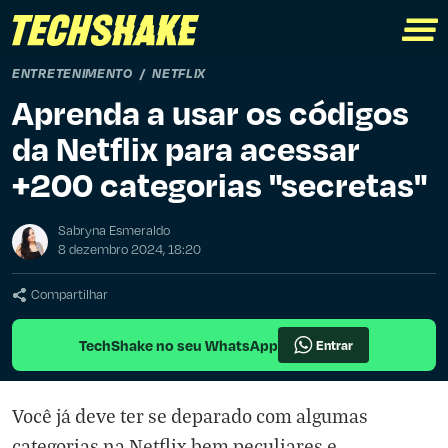
ENTRETENIMENTO
NETFLIX
Aprenda a usar os códigos
da Netflix para acessar
+200 categorias "secretas"
Sabryna Esmeraldo
8 dezembro 2024, 18:20
Compartilhar
TechShake no seu WhatsApp
Entrar
Você já deve ter se deparado com algumas
categorias na Netflix bem peculiares e