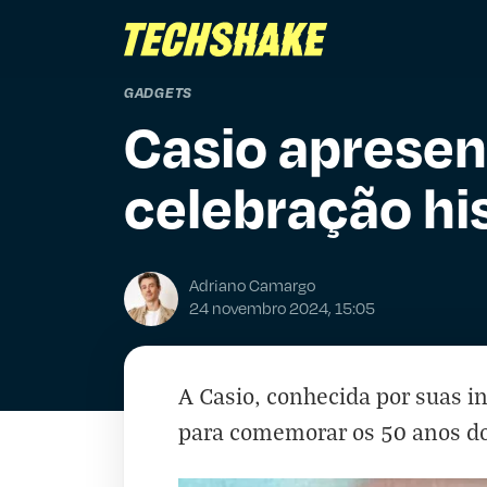
GADGETS
Casio apresent
celebração hi
Adriano Camargo
24 novembro 2024, 15:05
A Casio, conhecida por suas i
para comemorar os 50 anos do