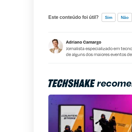
Este conteúdo foi útil?
Sim
Não
Este conteúdo contém informação incorr
Adriano Camargo
Este conteúdo não tem a informação qu
Jornalista especializado em tecno
de alguns dos maiores eventos d
Outro
recome