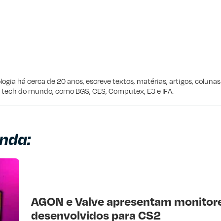
eta
e procuro
logia há cerca de 20 anos, escreve textos, matérias, artigos, coluna
e tech do mundo, como BGS, CES, Computex, E3 e IFA.
nda:
AGON e Valve apresentam monitor
desenvolvidos para CS2