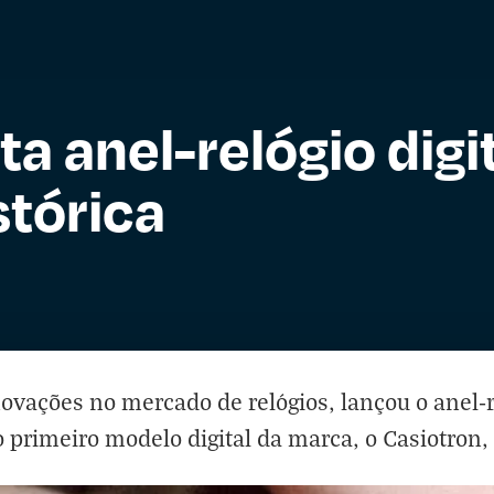
a anel-relógio digi
stórica
novações no mercado de relógios, lançou o anel-
 primeiro modelo digital da marca, o Casiotron