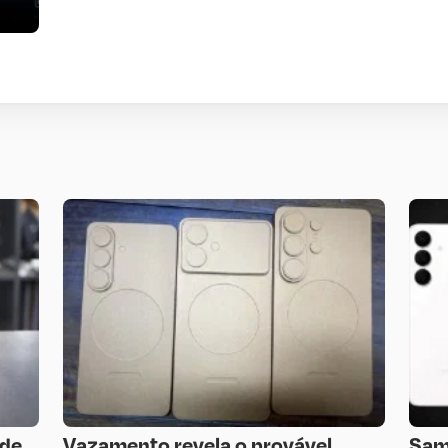
 de
Vazamento revela o provável
Sam