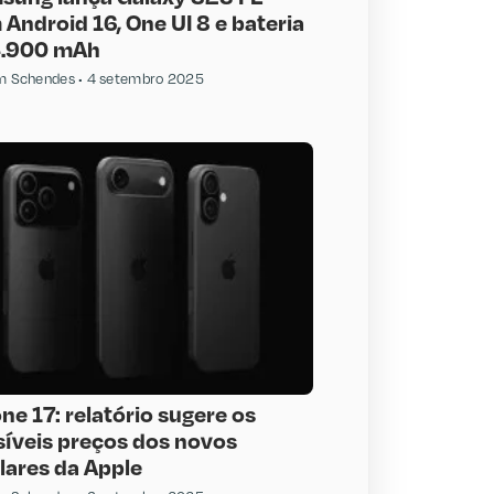
Android 16, One UI 8 e bateria
4.900 mAh
am Schendes
4 setembro 2025
ne 17: relatório sugere os
síveis preços dos novos
lares da Apple