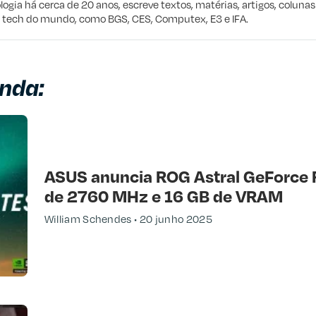
e procuro
logia há cerca de 20 anos, escreve textos, matérias, artigos, coluna
e tech do mundo, como BGS, CES, Computex, E3 e IFA.
nda:
ASUS anuncia ROG Astral GeForce
de 2760 MHz e 16 GB de VRAM
William Schendes
20 junho 2025