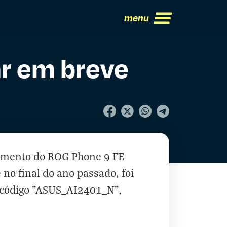
menu
r em breve
çamento do ROG Phone 9 FE
e no final do ano passado
, foi
o código "ASUS_AI2401_N",