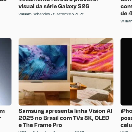
visual da série Galaxy S26
com 
de 
William Schendes
5 setembro 2025
Willi
om
Samsung apresenta linha Vision AI
iPho
r
2025 no Brasil com TVs 8K, OLED
pos
e The Frame Pro
celu