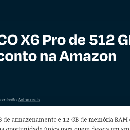
CO X6 Pro de 512 
conto na Amazon
comissão.
Saiba mais
.
B de armazenamento e 12 GB de memória RAM e
ma oportunidade única para quem deseja um s