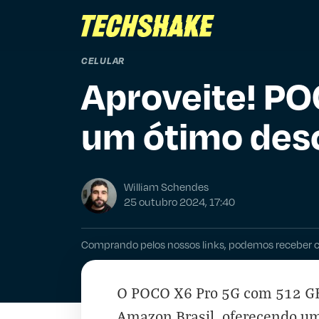
CELULAR
Aproveite! PO
um ótimo des
William Schendes
25 outubro 2024, 17:40
Comprando pelos nossos links, podemos receber 
O POCO X6 Pro 5G com 512 G
Amazon Brasil, oferecendo u