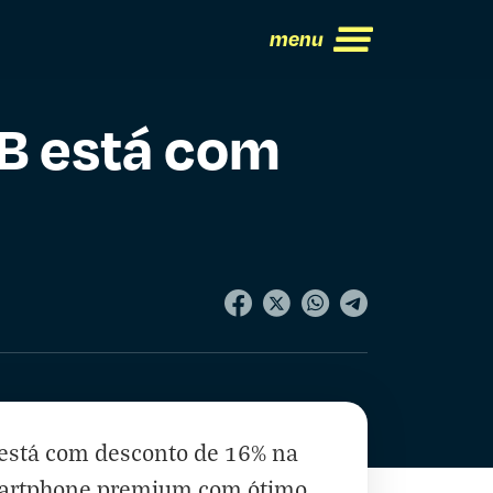
menu
GB está com
stá com desconto de 16% na
martphone premium com ótimo