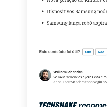
Dispositivos Samsung pode
Samsung lança robô aspira
Este conteúdo foi útil?
Sim
Não
Este conteúdo contém informação incorr
William Schendes
Este conteúdo não tem a informação qu
William Schendes é jornalista e r
apps. Escreve sobre tecnologia e 
Outro
recome