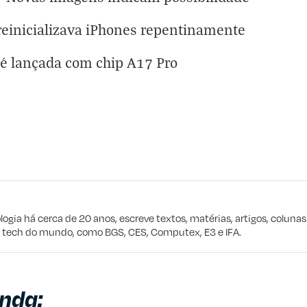
 reinicializava iPhones repentinamente
 é lançada com chip A17 Pro
eta
e procuro
logia há cerca de 20 anos, escreve textos, matérias, artigos, coluna
e tech do mundo, como BGS, CES, Computex, E3 e IFA.
nda: