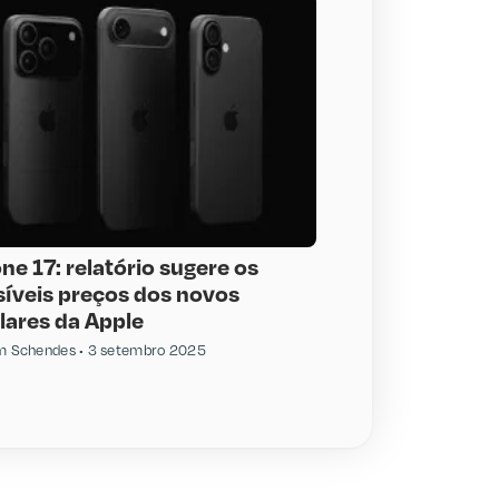
ne 17: relatório sugere os
síveis preços dos novos
lares da Apple
am Schendes
3 setembro 2025