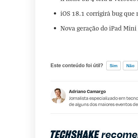
iOS 18.1 corrigirá bug que
Nova geração do iPad Mini
Este conteúdo foi útil?
Sim
Não
Este conteúdo contém informação incorr
Adriano Camargo
Este conteúdo não tem a informação qu
Jornalista especializado em tecno
de alguns dos maiores eventos d
Outro
recome