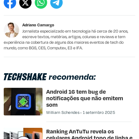
Este conteúdo contém informação incorreta
Este conteúdo não tem a informação que procuro
Adriano Camargo
Outro
Jornalista especializado em tecnologia há cerca de 20 anos,
escreve textos, matérias, artigos, colunas e reviews e tem
experiência na cobertura de alguns dos maiores eventos de tech do
mundo, como BGS, CES, Computex, E3 e IFA.
recomenda:
Android 16 tem bug de
notificações que não emitem
som
William Schendes
1 setembro 2025
Ranking AnTuTu revela os
celulares Android topo de linha e