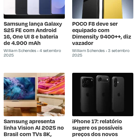
Samsung lança Galaxy
POCO F8 deve ser
S25 FE com Android
equipado com
16, One UI 8 e bateria
Dimensity 9400++, diz
de 4.900 mAh
vazador
William Schendes
4 setembro
William Schendes
3 setembro
2025
2025
Samsung apresenta
iPhone 17: relatório
linha Vision AI 2025 no
sugere os possíveis
Brasil com TVs 8K,
preços dos novos