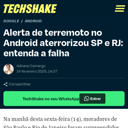
GOOGLE
ANDROID
Alerta de terremoto no
Android aterrorizou SP e RJ:
entenda a falha
Adriano Camargo
14 fevereiro 2025, 14:37
Compartilhar
TechShake no seu WhatsApp
Entrar
Na manhã desta sexta-feira (14), moradores de
São Paulo e Rio de Janeiro foram surpreendidos